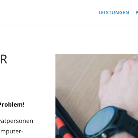
LEISTUNGEN
R
 Problem!
ivatpersonen
omputer-