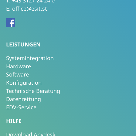
T:
+43 3127 24 24 0
E:
office@esit.st
LEISTUNGEN
Systemintegration
Hardware
Software
Konfiguration
Technische Beratung
Datenrettung
EDV-Service
HILFE
Download Anydesk